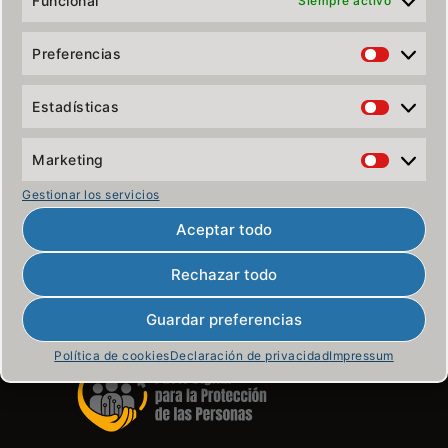
Funcional
Siempre activo
Leer
Preferencias
Estadísticas
Accesos directos
Marketing
SIGPAC – área clientes
Blog corporativo
Gestionar los servicios
Consultoría
ISO 27000
Aceptar todo
Práctica jurídica
Formación
Rechazar todo
Contactar
LSSICE
Guardar preferencias
Política de cookies
Declaración de privacidad
Impressum