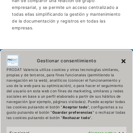
han de compartir una relación de grupo
empresarial, y se permite un acceso centralizado a
todas ellas simplificando la gestión y mantenimiento
de la documentación y registros en todas las
empresas.
Gestionar consentimiento
Quienes somos
PRODAT Valencia utiliza cookies y otras tecnologías similares,
propias y de terceros, para fines funcionales (permitiendo la
navegación en la web), analíticos (conocer el funcionamiento y
PRODAT es la mayor consultora de abogados y
uso de la web para su optimización), o para hacer el seguimiento
asesores informáticos especializados de España. Con
del usuario en esta web con fines de marketing, similares y redes
sociales en base a un perfil elaborado a partir de sus hábitos de
oficina en más de 24 ciudades, cuenta con una
navegación (por ejemplo, páginas visitadas). Puede aceptar todas
amplia y sólida cobertura.
las cookies pulsando el botón "
Aceptar todo
", configurarlas a su
gusto pulsando el botón "
Guardar preferencias
" o rechazar todas
Derecho Nuevas Tecnologías
las cookies pulsando el botón "
Rechazar todo
".
Implantación RGPD – LOPDGDD
Mantenimiento y auditorías