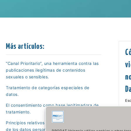
Más artículos:
C
“Canal Prioritario”, una herramienta contra las
v
publicaciones ilegítimas de contenidos
n
sexuales o sensibles.
Tratamiento de categorías especiales de
D
datos.
Esc
El consentimiento como base legitimadora de
tratamiento.
Cu
cá
Principios relativos al tratamiento. Exactitud
ga
de los datos personales.
PRODAT Valencia utiliza cookies y otras tecn