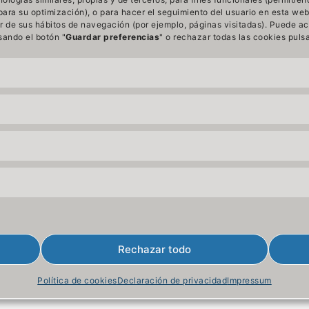
stalaciones, estamos realizando un tratamiento de
ara su optimización), o para hacer el seguimiento del usuario en esta web
tos de carácter personal y por tanto, dicho
tir de sus hábitos de navegación (por ejemplo, páginas visitadas). Puede a
atamiento debe ajustarse a los principios y
lsando el botón "
Guardar preferencias
" o rechazar todas las cookies puls
ligaciones que establece la normativa de protección
 …
blicado en
Blog
,
Normativa RGPD - LOPDGDD
•
Rechazar todo
Política de cookies
Declaración de privacidad
Impressum