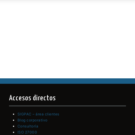
Accesos directos
SIGPAC – área clientes
Blog corporativo
Consultoría
ISO 27000