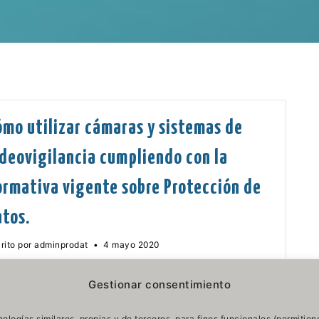
ómo utilizar cámaras y sistemas de
ideovigilancia cumpliendo con la
ormativa vigente sobre Protección de
atos.
17
rito por
adminprodat
•
4 mayo 2020
agosto
2023
ando se realiza captación de imágenes mediante
Gestionar consentimiento
maras de videovigilancia con la finalidad de
rantizar la seguridad de personas, bienes e
ologías similares, propias y de terceros, para fines funcionales (permitien