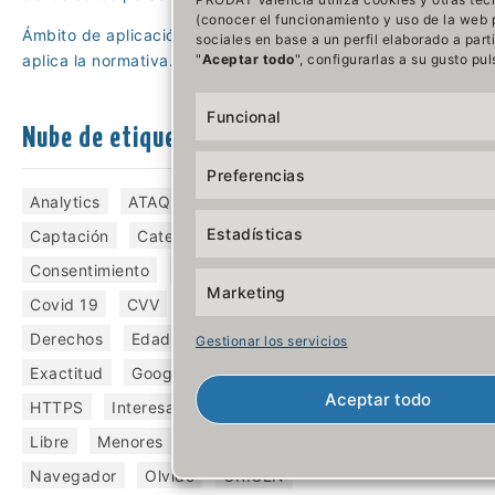
in
(conocer el funcionamiento y uso de la web p
da
Ámbito de aplicación y supuestos en los no se
sociales en base a un perfil elaborado a par
tr
aplica la normativa.
"
Aceptar todo
", configurarlas a su gusto pu
ob
de
Funcional
Nube de etiquetas
Pu
Preferencias
Analytics
ATAQUE
Brecha
Canal
Estadísticas
Captación
Categorías
CIBERESTAFA
Consentimiento
CONSTITUCIÓN
Marketing
Covid 19
CVV
Cámara
Demostrar
Derechos
Edad
Especiales
Gestionar los servicios
Exactitud
Google
HACKERS
Aceptar todo
HTTPS
Interesado
Internacional
Libre
Menores
Minimización
Navegador
Olvido
ORIGEN