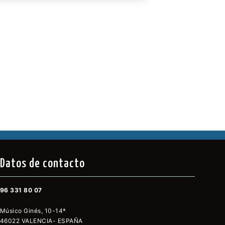
Datos de contacto
96 331 80 07
Músico Ginés, 10-14ª
46022 VALENCIA- ESPAÑA