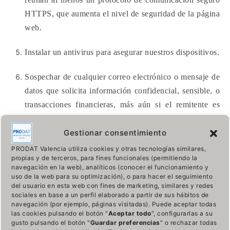
HTTPS, que aumenta el nivel de seguridad de la página
web.
Instalar un antivirus para asegurar nuestros dispositivos.
Sospechar de cualquier correo electrónico o mensaje de
datos que solicita información confidencial, sensible, o
transacciones financieras, más aún si el remitente es
desconocido o si suplanta a una organización
institucional, fijarse en las recomendaciones anteriores.
Gestionar consentimiento
PRODAT Valencia utiliza cookies y otras tecnologías similares,
Sospechar de las solicitudes de información de carácter
propias y de terceros, para fines funcionales (permitiendo la
navegación en la web), analíticos (conocer el funcionamiento y
personal, a través de la web que has llegado siguiendo
uso de la web para su optimización), o para hacer el seguimiento
un enlace contenido en un mensaje o correo
del usuario en esta web con fines de marketing, similares y redes
sociales en base a un perfil elaborado a partir de sus hábitos de
electrónico. Es mejor que te cerciores si el
navegación (por ejemplo, páginas visitadas). Puede aceptar todas
procedimiento de petición de datos es correcto
las cookies pulsando el botón "
Aceptar todo
", configurarlas a su
gusto pulsando el botón "
Guardar preferencias
" o rechazar todas
ingresando directamente a la página web oficial.