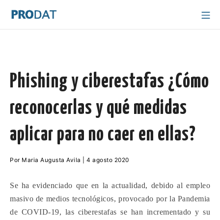
Saltar
Me
al
PRODAT Valencia
contenido
Phishing y ciberestafas ¿Cómo
reconocerlas y qué medidas
aplicar para no caer en ellas?
17
Por
Maria Augusta Avila
|
4 agosto 2020
mayo
2021
Se
h
a e
videnciado que en la actualidad, debido al empleo
masivo de medios tecnológicos, provocado por la Pandemia
de COVID-19, las ciberestafas se han incrementado y su