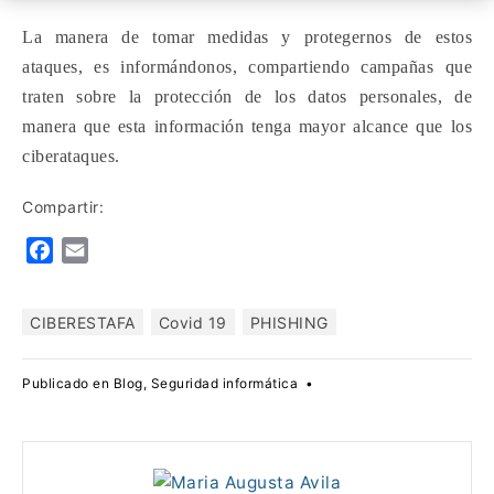
La manera de tomar medidas y protegernos de estos
ataques, es informándonos, compartiendo campañas que
traten sobre la protección de los datos personales, de
manera que esta información tenga mayor alcance que los
ciberataques.
Compartir:
F
E
a
m
c
a
CIBERESTAFA
Covid 19
PHISHING
e
i
b
l
o
Publicado en
Blog
,
Seguridad informática
•
o
k