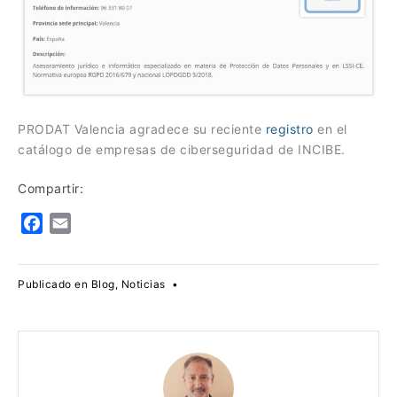
PRODAT Valencia agradece su reciente
registro
en el
catálogo de empresas de ciberseguridad de INCIBE.
Compartir:
F
E
a
m
c
a
Publicado en
Blog
,
Noticias
•
e
i
b
l
o
o
k