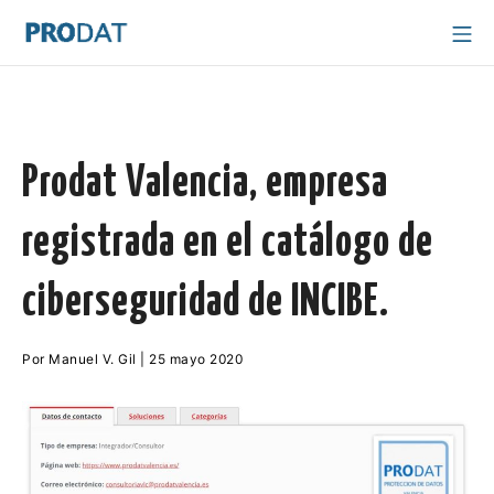
Saltar
Me
al
PRODAT Valencia
contenido
Prodat Valencia, empresa
registrada en el catálogo de
ciberseguridad de INCIBE.
17
Por
Manuel V. Gil
|
25 mayo 2020
mayo
2021