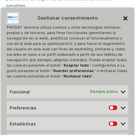
sensibles.
Tratamiento de categorías especiales de datos.
Gestionar consentimiento
PRODAT Valencia utiliza cookies y otras tecnologías similares,
El consentimiento como base legitimadora de tratamiento.
propias y de terceros, para fines funcionales (permitiendo la
navegación en la web), analíticos (conocer el funcionamiento y
Principios relativos al tratamiento. Exactitud de los datos
uso de la web para su optimización), o para hacer el seguimiento
personales.
del usuario en esta web con fines de marketing, similares y redes
sociales en base a un perfil elaborado a partir de sus hábitos de
Ámbito de aplicación y supuestos en los no se aplica la
navegación (por ejemplo, páginas visitadas). Puede aceptar todas
normativa.
las cookies pulsando el botón "
Aceptar todo
", configurarlas a su
gusto pulsando el botón "
Guardar preferencias
" o rechazar todas
las cookies pulsando el botón "
Rechazar todo
".
Nube de etiquetas
Funcional
Siempre activo
Analytics
ATAQUE
Brecha
Canal
Captación
Preferencias
Prefere
Categorías
CIBERESTAFA
Consentimiento
CONSTITUCIÓN
Covid 19
CVV
Cámara
Estadísticas
Estadíst
Demostrar
Derechos
Edad
Especiales