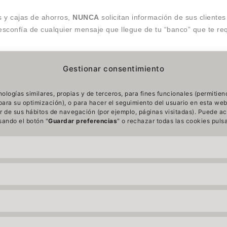
 y cajas de ahorros,
NUNCA
solicitan información de sus cliente
esconfía de cualquier mensaje que llegue de tu “banco” que te re
na
página segura
, es decir que comience por
https
, ya que puede
Gestionar consentimiento
l código https.
También deberás de fijarte muy bien en la dirección
ñadir a la dirección auténtica alguna letra o símbolo.
Por ello, s
ologías similares, propias y de terceros, para fines funcionales (permitien
página web, tendremos que asegurarnos de que nos encontramos e
ara su optimización), o para hacer el seguimiento del usuario en esta web
tir de sus hábitos de navegación (por ejemplo, páginas visitadas). Puede a
lsando el botón "
Guardar preferencias
" o rechazar todas las cookies puls
solutamente seguros.
y de inicio de sesión, tanto en la oficina como en casa.
NUNCA
en.
traño, por muy tentador que parezca, aunque provenga de un
e mucho sentido o si vemos que no está bien redactado.