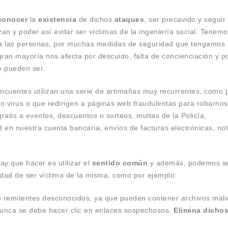
conocer
la
existencia
de dichos
ataques
, ser precavido y seguir
n y poder así evitar ser víctimas de la ingeniería social.
Tenemo
e a las personas, por muchas medidas de seguridad que tengamos
 gran mayoría nos afecta por descuido, falta de concienciación
y p
 pueden ser.
incuentes utilizan una serie de artimañas muy recurrentes, como 
en virus o que redirigen a páginas web fraudulentas para robarnos
gratis
a eventos, descuentos o sorteos, multas de la Policía,
ad en
nuestra
cu
e
nta bancaria, envíos de facturas electrónicas, not
ay que hacer es utilizar el
sentido común
y además,
podemos
se
dad de ser víctima de la
misma
,
como por ejemplo
:
e remitentes desconocidos, ya que pueden contener archivos mali
unca
se debe hacer
clic en enlaces sospechosos.
Elimina dicho