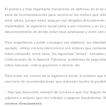
El primero y más importante mecanismo de defensa, es el de
serie de recomendaciones para reconocer los medios que utiliza
estar
alerta
, porque estos ataques van dirigidos directament
implantadas, la ingeniería social viene a por nosotros y en su
desconocimiento de dónde están esas amenazas y cómo son o
P
ara engañarnos y poder conseguir sus objetivos, los ciberdel
ejemplo,
utilizar correos electrónicos con enlaces que contien
datos utilizando, entre otros, los siguientes “temas”:
entradas
notificaciones de la Agencia Tributaria, problemas de segurid
sobre famosos,
vídeos graciosos o tiernos,
etc.
Para evitar ser víctima de la ingeniería social,
lo primero que h
una serie de recomendaciones que reducirán mucho la posibili
– Hay que desconfiar siempre de correos-e que nos lleguen d
adjuntos o enlaces que nos redirijan a páginas fraudulentas.
N
correos directamente.