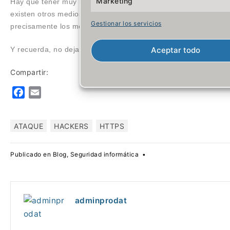
Marketing
Hay que tener muy presente también que la ingeniería social n
existen otros medios, entre los cuales se encuentran las aplic
Gestionar los servicios
precisamente los medios que más utilizamos en Internet los más
Y recuerda, no dejarte engañar es la mejor forma de evitar ser 
Aceptar todo
Compartir:
F
E
a
m
c
a
ATAQUE
HACKERS
HTTPS
e
i
b
l
o
Publicado en
Blog
,
Seguridad informática
•
o
k
adminprodat