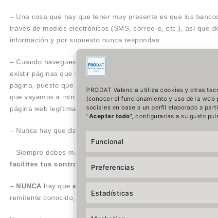
–
Una cosa que hay que tener muy presente es que los bancos
través de
medios electrónicos (SMS, correo-e, etc.), así que d
información y por supuesto nunca respondas.
–
Cuando navegues por
internet
, verifica siempre que sea u
existir páginas que simulen otras y que por tanto no tendrán e
página,
puesto
que las páginas que suplantan a otras, suelen a
PRODAT Valencia utiliza cookies y otras tecn
que vayamos a introducir datos sensibles o privados en una 
(conocer el funcionamiento y uso de la web p
sociales en base a un perfil elaborado a par
página web legítima que presta el servicio.
"
Aceptar todo
", configurarlas a su gusto pu
– Nunca hay que dar por cierto nada de lo que no estemos ab
Funcional
– Siempre debes mantener seguras tus credenciales de acceso 
facilites tus contraseñas
a nadie, por mucho que te lo solicit
Preferencias
–
NUNCA
hay que
abrir
un
archivo
que sea
sospechoso
o ex
Estadísticas
remitente conocido, mas aún si no lo esperábamos, si no tien