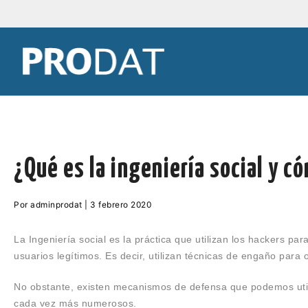
Saltar
al
contenido
PRODAT Valencia
¿Qué es la ingeniería social y c
17
Por
adminprodat
|
3 febrero 2020
agosto
2023
La Ingeniería social es la práctica
que utilizan los hackers par
usuarios legítimos.
Es decir,
utilizan técnicas de engaño
para 
No obstante, existen mecanismos de defensa que podemos utiliz
cada vez más numerosos.