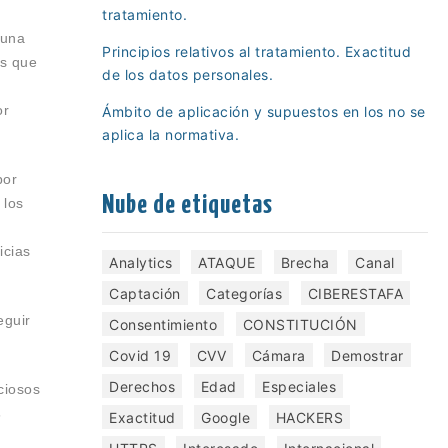
tratamiento.
 una
Principios relativos al tratamiento. Exactitud
s que
de los datos personales.
or
Ámbito de aplicación y supuestos en los no se
aplica la normativa.
por
Nube de etiquetas
 los
icias
Analytics
ATAQUE
Brecha
Canal
Captación
Categorías
CIBERESTAFA
guir
Consentimiento
CONSTITUCIÓN
Covid 19
CVV
Cámara
Demostrar
Derechos
Edad
Especiales
ciosos
s
Exactitud
Google
HACKERS