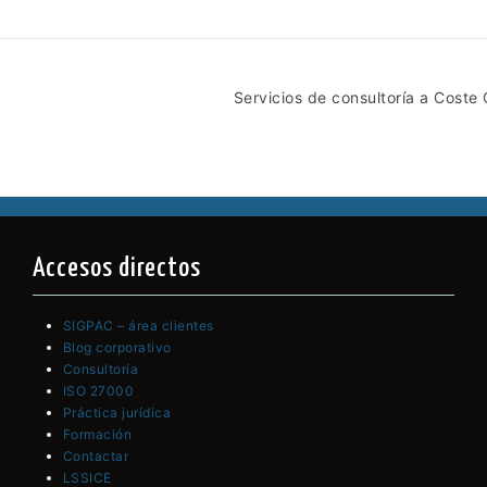
Servicios de consultoría a Coste 
Accesos directos
SIGPAC – área clientes
Blog corporativo
Consultoría
ISO 27000
Práctica jurídica
Formación
Contactar
LSSICE