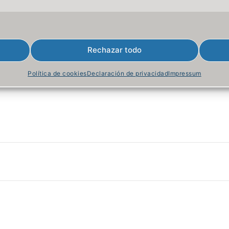
o sólo puede llevarse a cabo a través del correo electrónico sino
aciones de mensajería instantánea y las redes sociales. Son
 usados para realizar las prácticas de ingeniería social.
víctima de la ingeniería social.
Rechazar todo
Política de cookies
Declaración de privacidad
Impressum