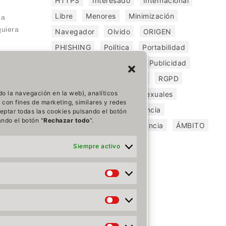
HTTPS
Interesado
Internacional
Libre
Menores
Minimización
s
a
quiera
Navegador
Olvido
ORIGEN
PHISHING
Política
Portabilidad
Principios
Prioritario
Publicidad
n
 de la
REGULACIÓN
Revisión
RGPD
iempre
do la navegación en la web), analíticos
Riesgo
Seguridad
Sexuales
n la
 con fines de marketing, similares y redes
SUPUESTOS
Transferencia
ceptar todas las cookies pulsando el botón
ando el botón "
Rechazar todo
".
Tratamiento
Videovigilancia
ÁMBITO
Siempre activo
Preferencias
Estadísticas